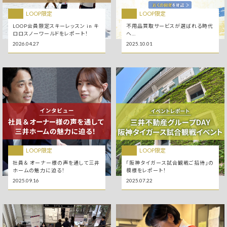
LOOP限定
LOOP限定
LOOP会員限定スキーレッスン in キ
不用品買取サービスが選ばれる時代
ロロスノーワールドをレポート！
へ
タワーマンションで広がる「便利」と
2026.04.27
2025.10.01
「安心」
LOOP限定
LOOP限定
社員＆ オーナー様の声を通して三井
「阪神タイガース試合観戦ご招待」の
ホームの魅力に迫る！
模様をレポート！
2025.09.16
2025.07.22