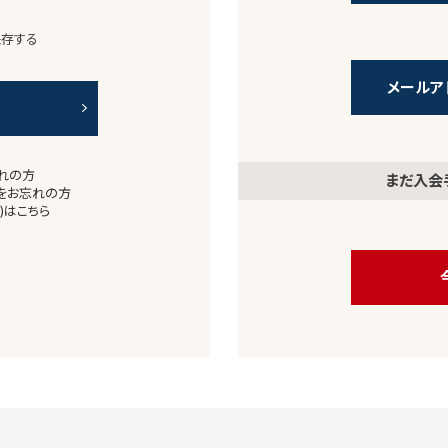
保存する
メールア
れの方
まだ入会
をお忘れの方
)はこちら