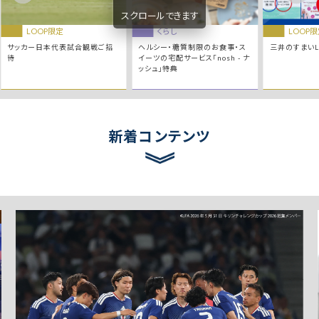
スクロールできます
LOOP限定
くらし
LOOP
サッカー日本代表試合観戦ご招
ヘルシー・糖質制限のお食事・ス
三井のすまいL
待
イーツの宅配サービス「nosh - ナ
ッシュ」特典
新着コンテンツ