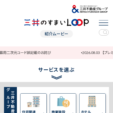
紹介ムービー
募用二次元コード誤記載のお詫び
2026.08.03
【プレミア
サービスを選ぶ
グループ
三井不動産
住宅関連
商業施設
ホテル